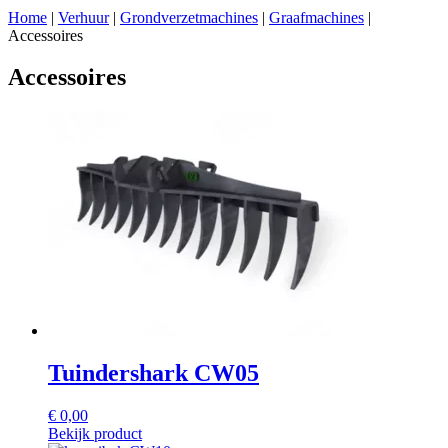
Home
|
Verhuur
|
Grondverzetmachines
|
Graafmachines
|
Accessoires
Accessoires
Tuindershark CW05
€
0,00
Bekijk product