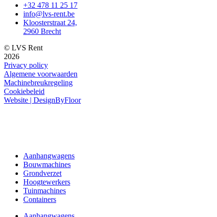
+32 478 11 25 17
info@lvs-rent.be
Kloosterstraat 24,
2960 Brecht
© LVS Rent
2026
Privacy policy
Algemene voorwaarden
Machinebreukregeling
Cookiebeleid
Website | DesignByFloor
Aanhangwagens
Bouwmachines
Grondverzet
Hoogtewerkers
Tuinmachines
Containers
Aanhangwagens