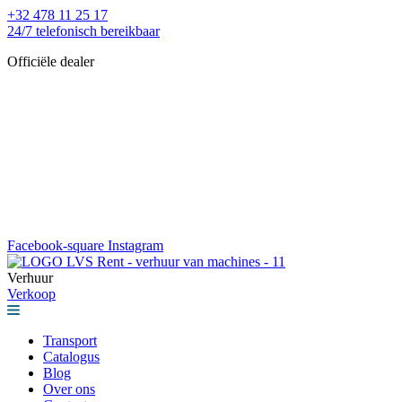
Ga
+32 478 11 25 17
naar
24/7 telefonisch bereikbaar
de
Officiële dealer
inhoud
Facebook-square
Instagram
Verhuur
Verkoop
Transport
Catalogus
Blog
Over ons