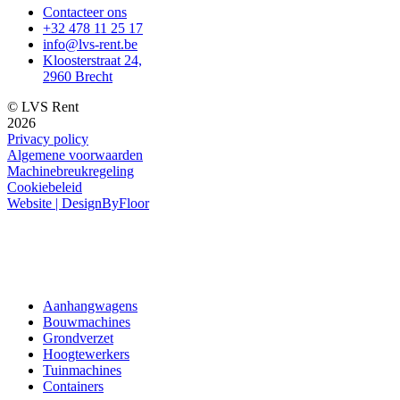
Contacteer ons
+32 478 11 25 17
info@lvs-rent.be
Kloosterstraat 24,
2960 Brecht
© LVS Rent
2026
Privacy policy
Algemene voorwaarden
Machinebreukregeling
Cookiebeleid
Website | DesignByFloor
Aanhangwagens
Bouwmachines
Grondverzet
Hoogtewerkers
Tuinmachines
Containers