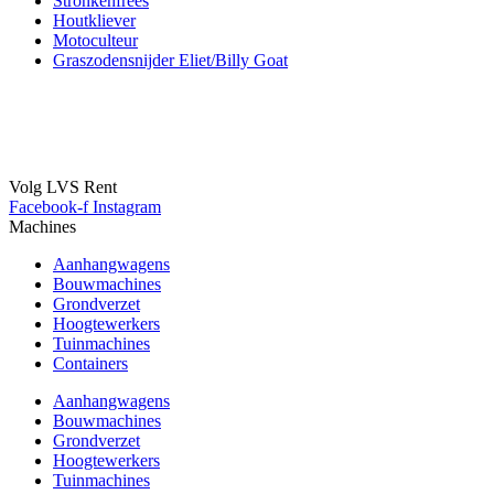
Stronkenfrees
Houtkliever
Motoculteur
Graszodensnijder Eliet/Billy Goat
Volg LVS Rent
Facebook-f
Instagram
Machines
Aanhangwagens
Bouwmachines
Grondverzet
Hoogtewerkers
Tuinmachines
Containers
Aanhangwagens
Bouwmachines
Grondverzet
Hoogtewerkers
Tuinmachines