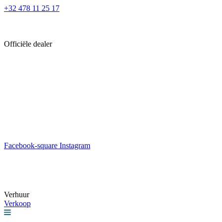
Ga
+32 478 11 25 17
naar
de
inhoud
Officiële dealer
Facebook-square
Instagram
Verhuur
Verkoop