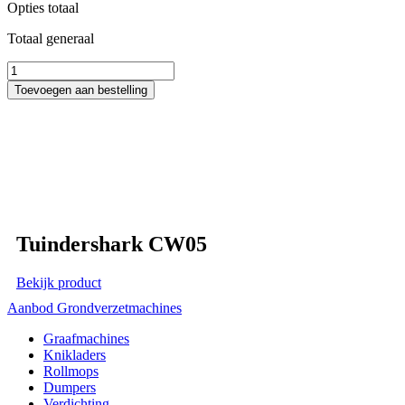
Opties totaal
Totaal generaal
Bomenklem
aantal
Toevoegen aan bestelling
Tuindershark CW05
Bekijk product
Aanbod Grondverzetmachines
Graafmachines
Knikladers
Rollmops
Dumpers
Verdichting